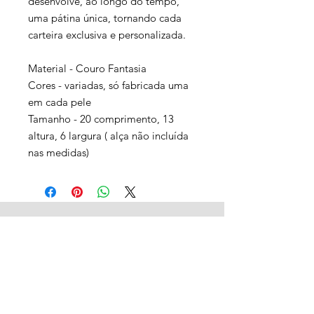
desenvolve, ao longo do tempo,
uma pátina única, tornando cada
carteira exclusiva e personalizada.
Material - Couro Fantasia
Cores - variadas, só fabricada uma
em cada pele
Tamanho - 20 comprimento, 13
altura, 6 largura ( alça não incluída
nas medidas)
Rafael Freitas
Contato
Política de Privacidade
Métodos de pagamento
Envio e Devoluções