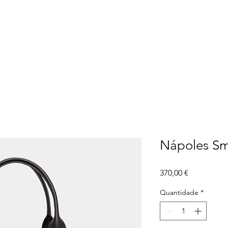
Loja Online
Editoriais
Real People
Contact
Nápoles Sm
Preço
370,00 €
Quantidade
*