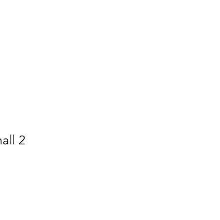
Retiros Espirituais
Lançamentos
os
all 2