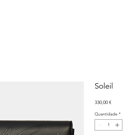
Loja Online
Editoriais
Real People
Contact
Soleil
Preço
330,00 €
Quantidade
*