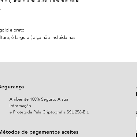
empo, uma pátina única, tornando cada
.
 gold e preto
ra, 6 largura ( alça não incluída nas
Segurança
Ambiente 100% Seguro. A sua
Informação
é Protegida Pela Criptografia SSL 256-Bit.
Métodos de pagamentos aceites