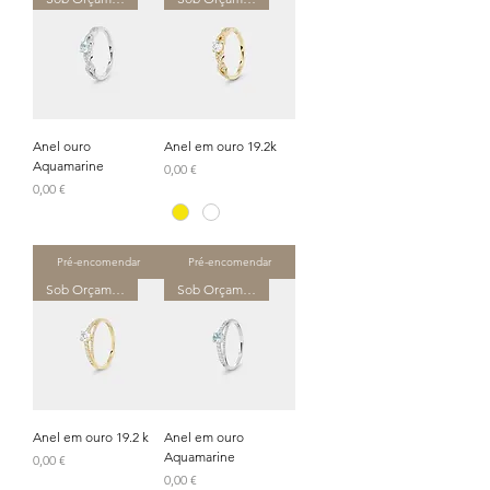
Anel ouro
Anel em ouro 19.2k
Aquamarine
Preço
0,00 €
Preço
0,00 €
Pré-encomendar
Pré-encomendar
Sob Orçamento
Sob Orçamento
Anel em ouro 19.2 k
Anel em ouro
Aquamarine
Preço
0,00 €
Preço
0,00 €