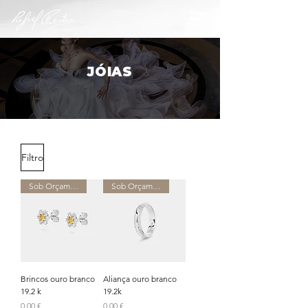
​JÓIAS
Filtro
Sob Orçamento
Sob Orçamento
Brincos ouro branco
Aliança ouro branco
19.2 k
19.2k
Preço
Preço
0,00 €
0,00 €